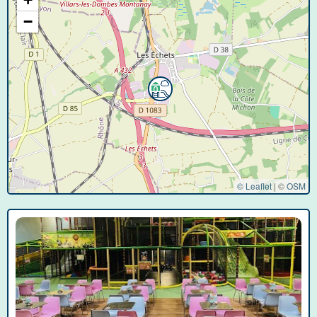
−
© Leaflet
|
©
OSM