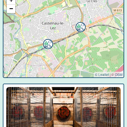
−
© Leaflet
|
©
OSM