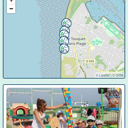
−
© Leaflet
|
©
OSM