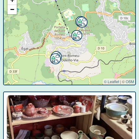
−
© Leaflet
|
©
OSM