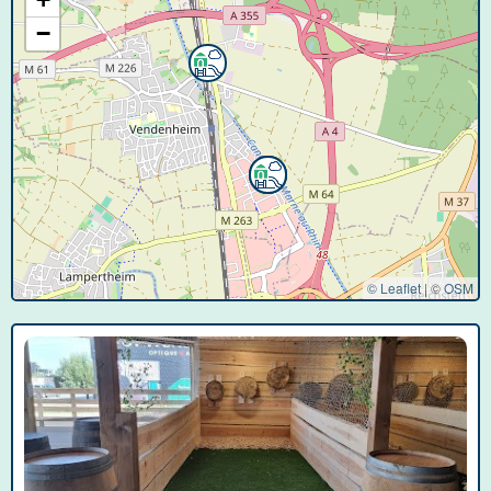
−
© Leaflet
|
©
OSM