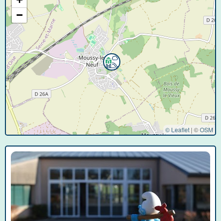
−
© Leaflet
|
©
OSM