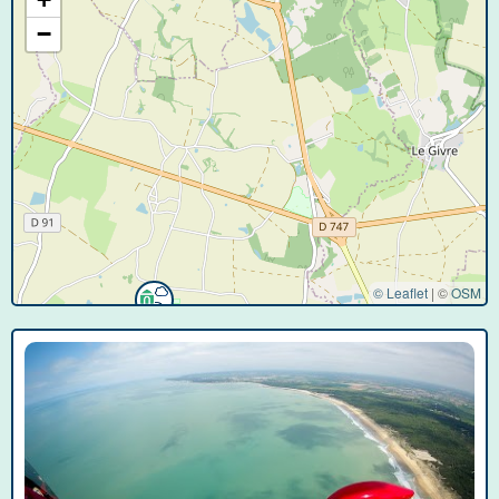
−
© Leaflet
|
©
OSM