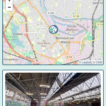
−
© Leaflet
|
©
OSM